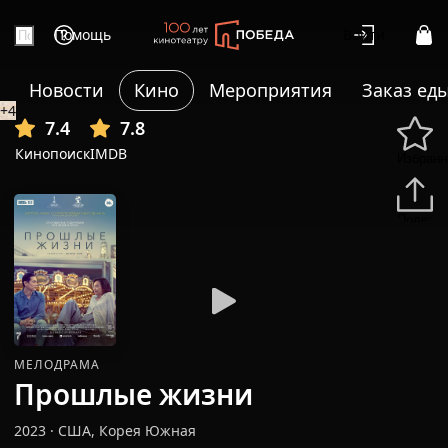
Помощь
Войти
Новости
Кино
Мероприятия
Заказ ед
+4
7.4
7.8
Кинопоиск
IMDB
Избранн
Подели
МЕЛОДРАМА
Прошлые жизни
2023
·
США, Корея Южная