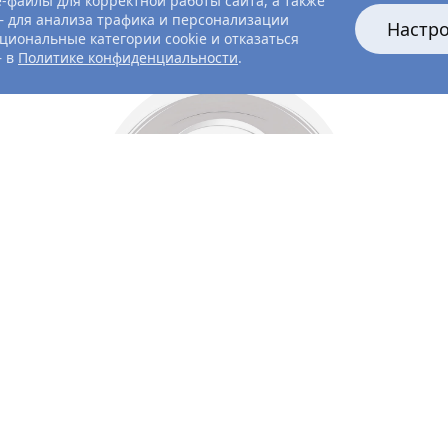
-файлы для корректной работы сайта, а также
 для анализа трафика и персонализации
Настр
циональные категории cookie и отказаться
— в
Политике конфиденциальности
.
Все главные лица
Актёры и создатели