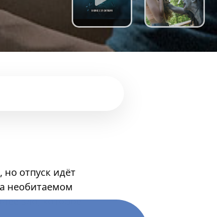
 но отпуск идёт
на необитаемом
нее зло, которое