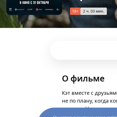
18+
2 ч. 03 мин.
О фильме
Кэт вместе с друзья
не по плану, когда 
острове. Неосторожн
не оставит друзей в 