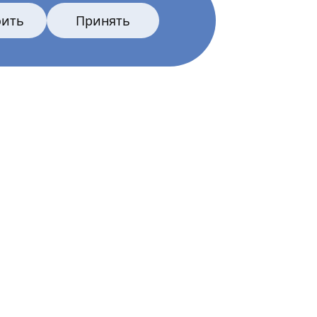
оить
Принять