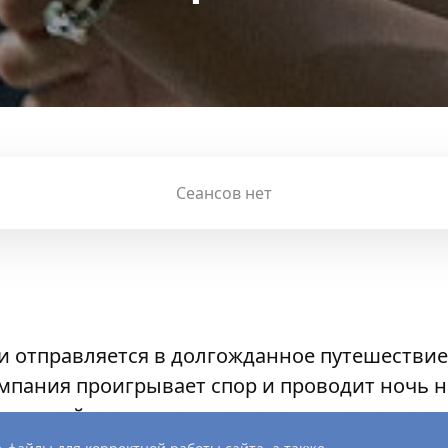
Сеансов нет
ми отправляется в долгожданное путешествие,
компания проигрывает спор и проводит ночь 
ыми действиями они приводят в ярость древ
покое.