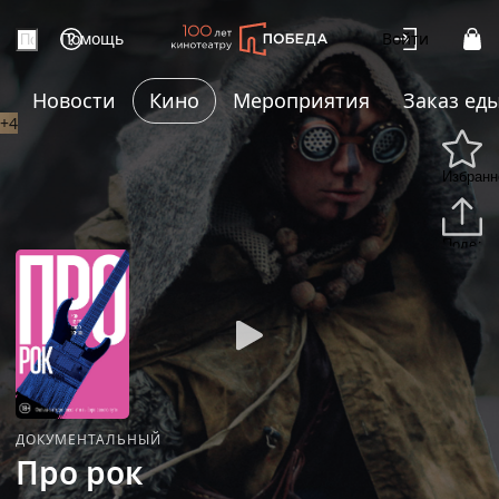
Помощь
Войти
Новости
Кино
Мероприятия
Заказ ед
+4
Избранн
Подели
ДОКУМЕНТАЛЬНЫЙ
Про рок