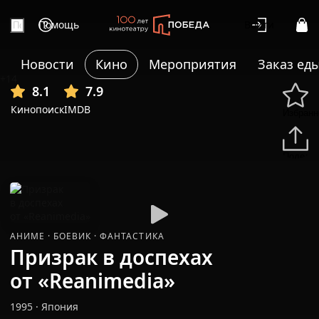
Помощь
Войти
Новости
Кино
Мероприятия
Заказ ед
+14
8.1
7.9
Кинопоиск
IMDB
Избранн
Подели
АНИМЕ
·
БОЕВИК
·
ФАНТАСТИКА
Призрак в доспехах
от «Reanimedia»
1995
·
Япония