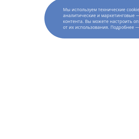
успокоить призраков
Мы используем технические cookie
зловещую тайну этог
аналитические и маркетинговые —
контента. Вы можете настроить оп
от их использования. Подробнее 