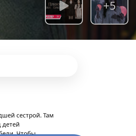
+5
дшей сестрой. Там
д детей
бели. Чтобы