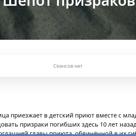
 Шёпот призраков
Сеансов нет
ца приезжает в детский приют вместе с мла
овать призраки погибших здесь 10 лет наза
огдашней главы приюта, обвинённой в их ги