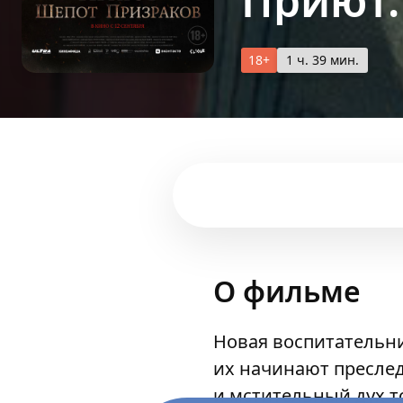
Приют.
18+
1 ч. 39 мин.
О фильме
Новая воспитательни
их начинают преслед
и мстительный дух т