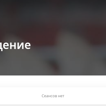
дение
Сеансов нет