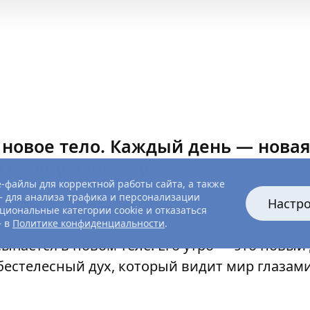
новое тело. Каждый день — нова
 в одну девушку.
-файлы для корректной работы сайта, а также
 для анализа трафика и персонализации
Настр
циональные категории cookie и отказаться
— в
Политике конфиденциальности
.
ыпается в новом теле. Его утро — это новый 
бестелесный дух, который видит мир глазам
жих жизней. Но однажды он встречает Риан
тку вернуться к этой девушке, ставшей для 