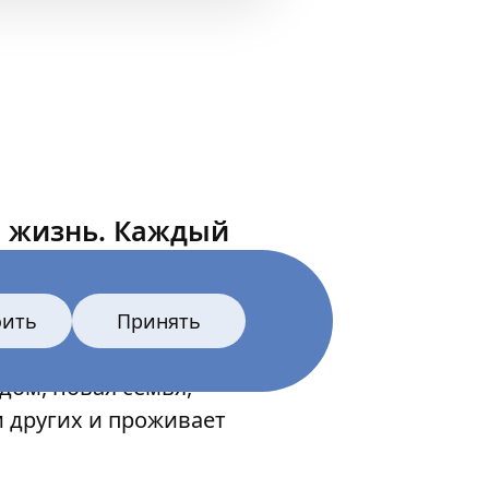
я жизнь. Каждый
оить
Принять
дом, новая семья,
и других и проживает
нон, и каждый день
него той самой