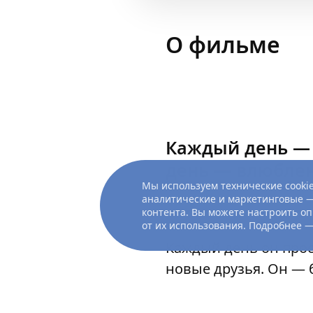
О фильме
Каждый день — 
день — влюблен
Мы используем технические cookie
аналитические и маркетинговые —
контента. Вы можете настроить оп
от их использования. Подробнее 
Каждый день он прос
новые друзья. Он — 
короткие моменты чу
превращается в попы