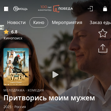
Помощь
Войти
Новости
Кино
Мероприятия
Заказ ед
+8
6.8
Кинопоиск
Избранн
Подели
МЕЛОДРАМА
·
КОМЕДИЯ
Притворись моим мужем
2025
·
Россия