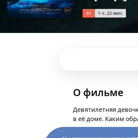
6+
1 ч. 22 мин.
О фильме
Девятилетняя девочк
в её доме. Каким об
предстоит узнать, р
отправляются в захв