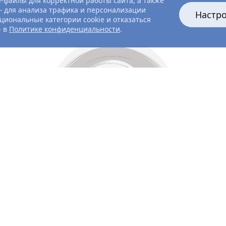
-файлы для корректной работы сайта, а также
 для анализа трафика и персонализации
Настр
циональные категории cookie и отказаться
— в
Политике конфиденциальности
.
Все главные лица
Актёры и создатели