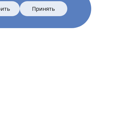
оить
Принять