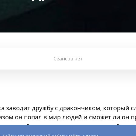
Сеансов нет
а заводит дружбу с дракончиком, который с
разом он попал в мир людей и сможет ли он п
азгадав тайну происхождения дракона. Девочк
атывающее путешествие в поисках страны д