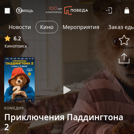
Помощь
Войти
Новости
Кино
Мероприятия
Заказ ед
+9
6.2
Кинопоиск
Избранн
Подели
КОМЕДИЯ
Приключения Паддингтона
2