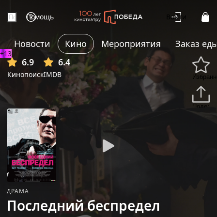
Помощь
Войти
Новости
Кино
Мероприятия
Заказ ед
+13
6.9
6.4
Кинопоиск
IMDB
Избранн
Подели
ДРАМА
Последний беспредел