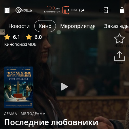
Помощь
Войти
Новости
Кино
Мероприятия
Заказ ед
+6
6.1
6.0
Кинопоиск
IMDB
Избранн
Подели
ДРАМА
·
МЕЛОДРАМА
Последние любовники