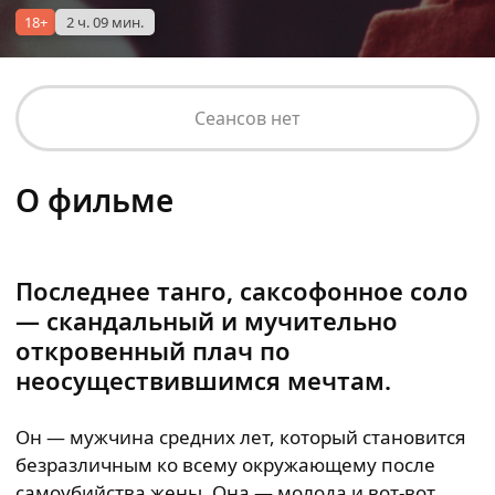
18+
2 ч. 09 мин.
Сеансов нет
О фильме
Последнее танго, саксофонное соло
— скандальный и мучительно
откровенный плач по
неосуществившимся мечтам.
Он — мужчина средних лет, который становится
безразличным ко всему окружающему после
самоубийства жены. Она — молода и вот-вот