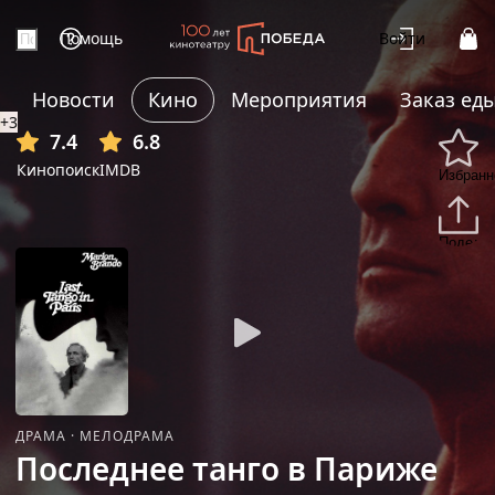
Помощь
Войти
Новости
Кино
Мероприятия
Заказ ед
+3
7.4
6.8
Кинопоиск
IMDB
Избранн
Подели
ДРАМА
·
МЕЛОДРАМА
Последнее танго в Париже