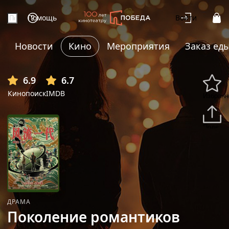
Помощь
Войти
Новости
Кино
Мероприятия
Заказ ед
6.9
6.7
Кинопоиск
IMDB
Избранн
Подели
ДРАМА
Поколение романтиков