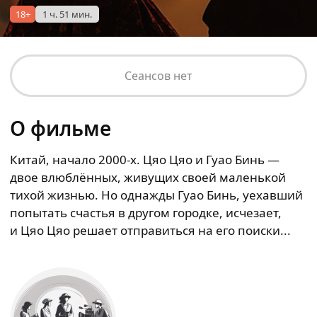
18+
1 ч. 51 мин.
Сеансов нет
О фильме
Китай, начало 2000-х. Цяо Цяо и Гуао Бинь —
двое влюблённых, живущих своей маленькой
тихой жизнью. Но однажды Гуао Бинь, уехавший
попытать счастья в другом городке, исчезает,
и Цяо Цяо решает отправиться на его поиски...