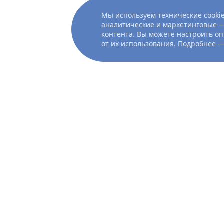
и прекрасными вида
Мы используем технические cookie
и упражняться в акт
аналитические и маркетинговые —
контента. Вы можете настроить оп
от их использования. Подробнее 