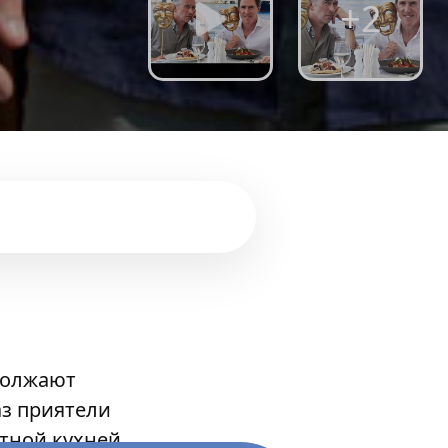
+2
должают
аз приятели
стной кухней