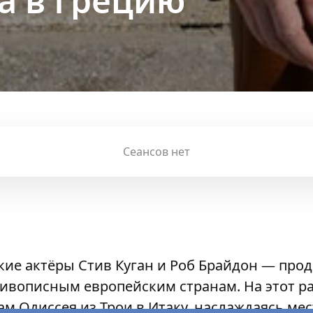
а в Грецию
Сеансов нет
кие актёры Стив Куган и Роб Брайдон — про
ивописным европейским странам. На этот р
ам Одиссея из Трои в Итаку, наслаждаясь ме