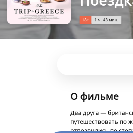
Поездк
18+
1 ч. 43 мин.
О фильме
Два друга — британс
путешествовать по ж
отправились по стоп