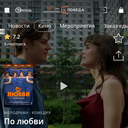
Помощь
Войти
Новости
Кино
Мероприятия
Заказ ед
+5
7.2
Кинопоиск
Избранн
Подели
МЕЛОДРАМА
·
КОМЕДИЯ
По любви