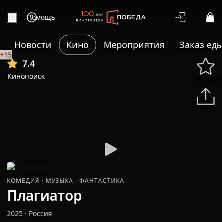
Помощь
Войти
Новости
Кино
Мероприятия
Заказ ед
+15
7.4
Кинопоиск
Избранн
Подели
КОМЕДИЯ
·
МУЗЫКА
·
ФАНТАСТИКА
Плагиатор
2025
·
Россия