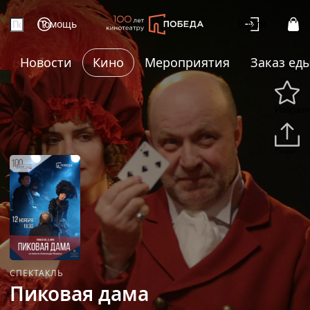
Помощь
Войти
Новости
Кино
Мероприятия
Заказ ед
+9
Избранн
Подели
СПЕКТАКЛЬ
Пиковая дама