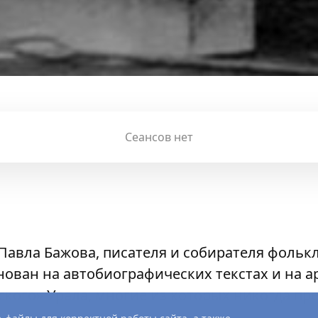
Сеансов нет
Павла Бажова, писателя и собирателя фолькл
снован на автобиографических текстах и на 
кого» Урала, многие из которых никогда пр