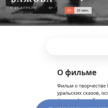
6+
26 мин.
О фильме
Фильм о творчестве 
уральских сказов, о
фотографиях «бажовс
не публиковались.