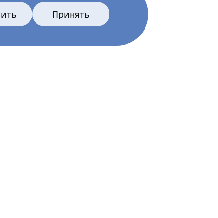
оить
Принять