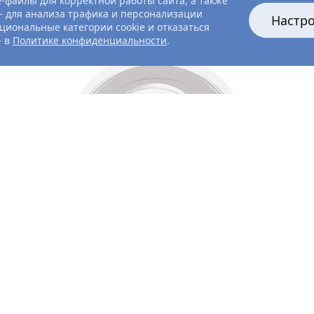
-файлы для корректной работы сайта, а также
 для анализа трафика и персонализации
Настр
циональные категории cookie и отказаться
— в
Политике конфиденциальности
.
Все главные лица
Актёры и создатели