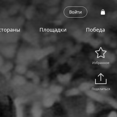
Войти
стораны
Площадки
Победа
Избранное
Поделиться