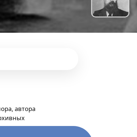
ора, автора
архивных
ежде