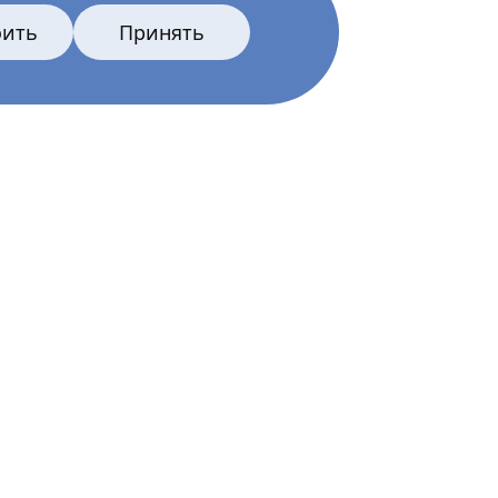
оить
Принять