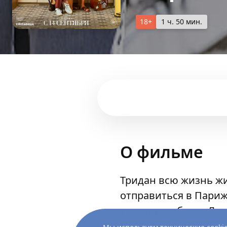
18+
1 ч. 50 мин.
О фильме
Тридан всю жизнь жи
отправиться в Париж
у сводного брата Луи
избавиться от Тридан