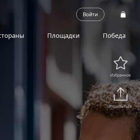
Войти
стораны
Площадки
Победа
Избранное
Поделиться