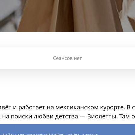
Сеансов нет
вёт и работает на мексиканском курорте. В с
 на поиски любви детства — Виолетты. Там 
, о существовании которого никогда не подоз
а, просит свою подругу выдать себя за Виоле