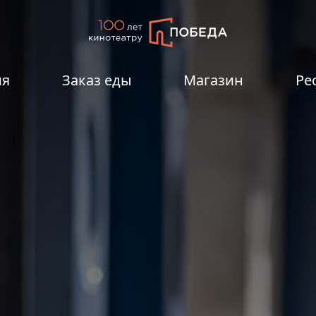
ия
Заказ еды
Магазин
Ре