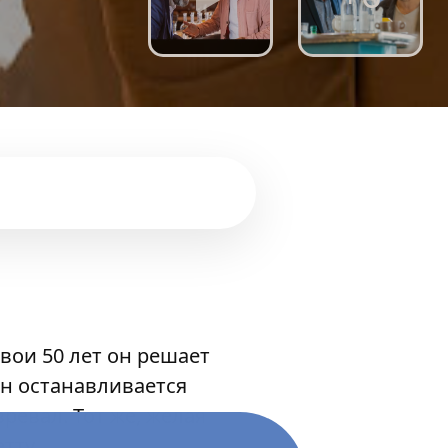
вои 50 лет он решает
он останавливается
ревал. Тот же, желая
тту.