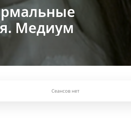
ормальные
я. Медиум
Сеансов нет