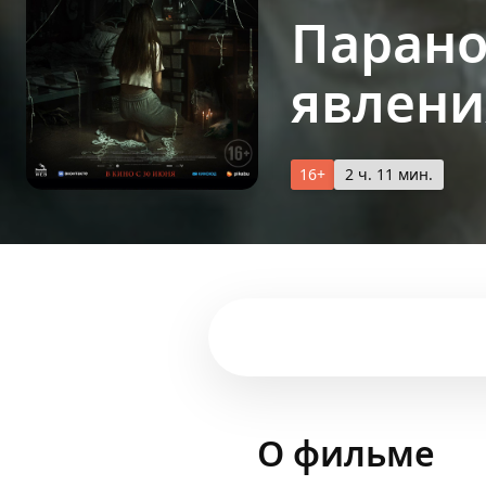
Паран
явлени
16+
2 ч. 11 мин.
О фильме