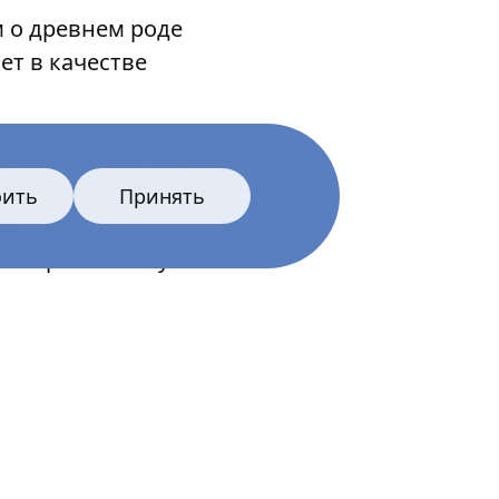
м о древнем роде
ет в качестве
допускать её гнева,
вушка сможет
оить
Принять
ся
х смерти покинул