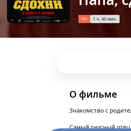
18+
1 ч. 40 мин.
О фильме
Знакомство с родител
Самый гнусный отец 