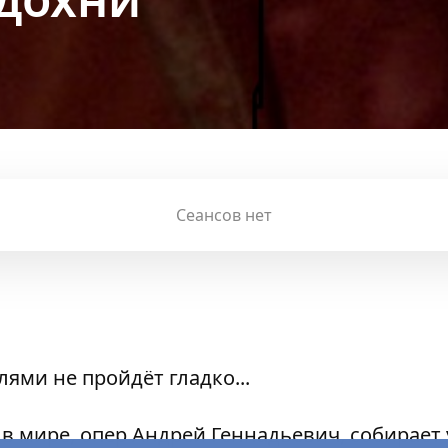
Сеансов нет
ями не пройдёт гладко...
в мире, опер Андрей Геннадьевич, собирает 