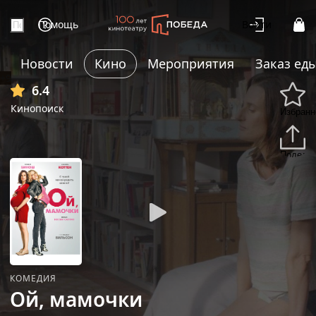
Помощь
Войти
Новости
Кино
Мероприятия
Заказ ед
+9
6.4
Кинопоиск
Избранн
Подели
КОМЕДИЯ
Ой, мамочки