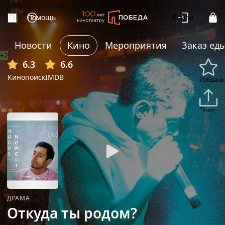
Помощь
Войти
Новости
Кино
Мероприятия
Заказ ед
+2
6.3
6.6
Кинопоиск
IMDB
Избранн
Подели
ДРАМА
Откуда ты родом?