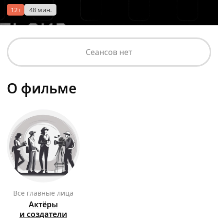
12+
48 мин.
Сеансов нет
О фильме
Все главные лица
Актёры
и создатели