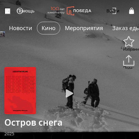
Помощь
Войти
Новости
Кино
Мероприятия
Заказ ед
+2
Избранн
Подели
Остров снега
2025