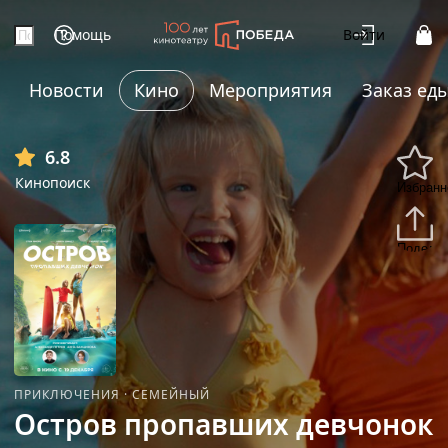
Помощь
Войти
Новости
Кино
Мероприятия
Заказ ед
6.8
Кинопоиск
Избранн
Подели
ПРИКЛЮЧЕНИЯ
·
СЕМЕЙНЫЙ
Остров пропавших девчонок