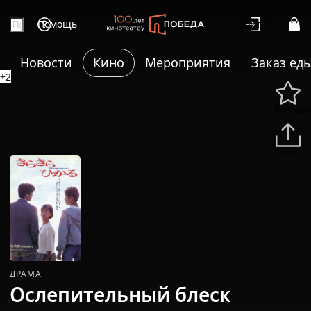
Помощь
Войти
Новости
Кино
Мероприятия
Заказ ед
+2
Избранн
Подели
ДРАМА
Ослепительный блеск