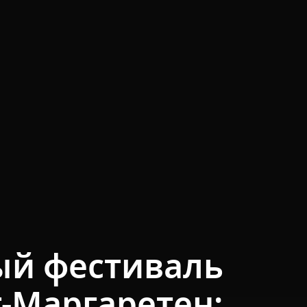
й фестиваль
т-Маргаретен: