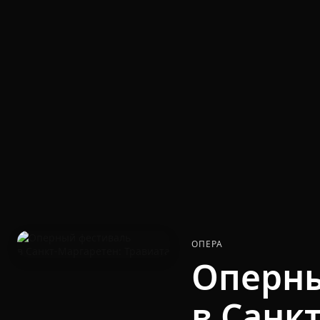
ОПЕРА
Оперны
в Санк