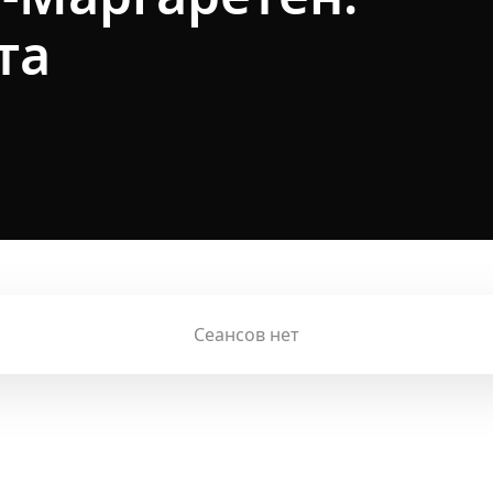
та
Сеансов нет