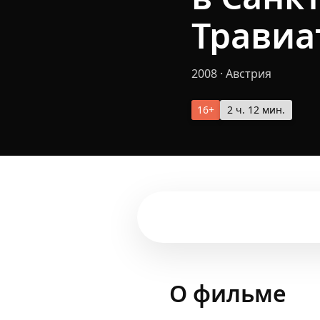
Травиа
2008
·
Австрия
16+
2 ч. 12 мин.
О фильме