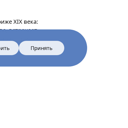
иже XIX века:
а, встречает
ьных норм
щего тему
оить
Принять