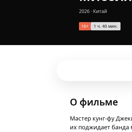
2026
·
Китай
16+
1 ч. 40 мин.
О фильме
Мастер кунг‑фу Джек
их поджидает банда