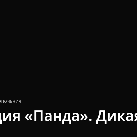
КЛЮЧЕНИЯ
ия «Панда». Дика
я