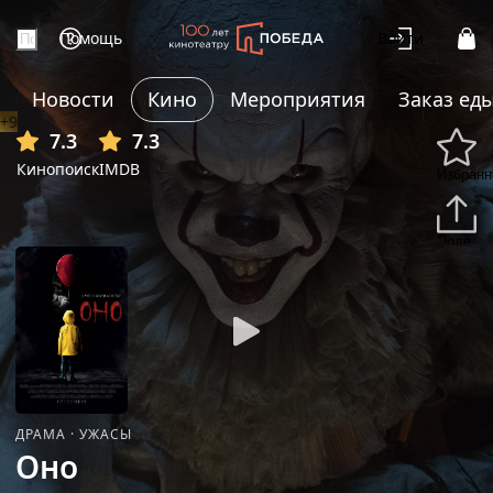
Помощь
Войти
Новости
Кино
Мероприятия
Заказ ед
+9
7.3
7.3
Кинопоиск
IMDB
Избранн
Подели
ДРАМА
·
УЖАСЫ
Оно