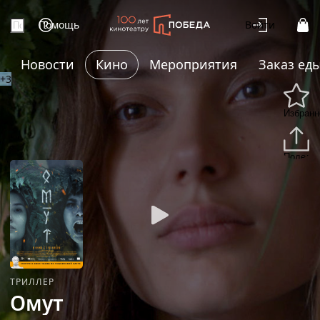
Помощь
Войти
Новости
Кино
Мероприятия
Заказ ед
+3
Избранн
Подели
ТРИЛЛЕР
Омут