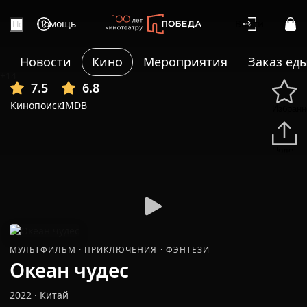
Помощь
Войти
Новости
Кино
Мероприятия
Заказ ед
+14
7.5
6.8
Кинопоиск
IMDB
Избранн
Подели
МУЛЬТФИЛЬМ
·
ПРИКЛЮЧЕНИЯ
·
ФЭНТЕЗИ
Океан чудес
2022
·
Китай