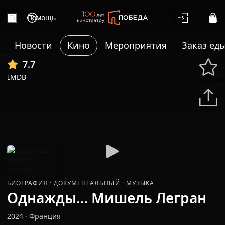
Помощь
Войти
Новости
Кино
Мероприятия
Заказ ед
+3
7.7
IMDB
Избранн
Подели
БИОГРАФИЯ
·
ДОКУМЕНТАЛЬНЫЙ
·
МУЗЫКА
Однажды… Мишель Легран
2024
·
Франция