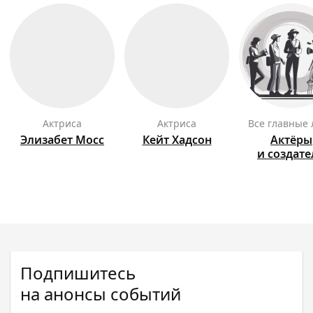
актриса
актриса
Все главные
Элизабет
Мосс
Кейт
Хадсон
Актёры
и создат
Подпишитесь
на анонсы событий