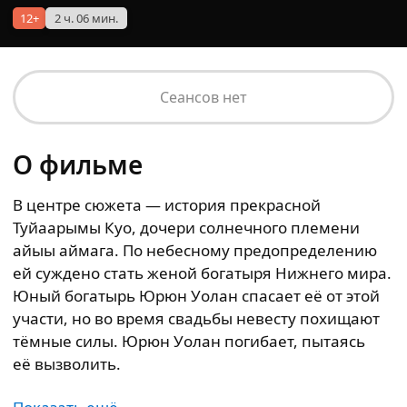
12+
2 ч. 06 мин.
Сеансов нет
О фильме
В центре сюжета — история прекрасной
Туйаарымы Куо, дочери солнечного племени
айыы аймага. По небесному предопределению
ей суждено стать женой богатыря Нижнего мира.
Юный богатырь Юрюн Уолан спасает её от этой
участи, но во время свадьбы невесту похищают
тёмные силы. Юрюн Уолан погибает, пытаясь
её вызволить.