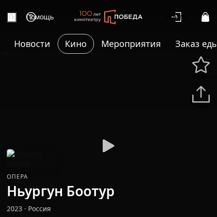
Помощь
Войти
Новости
Кино
Мероприятия
Заказ ед
+9
Избранн
Подели
ОПЕРА
Ньургун Боотур
2023
·
Россия