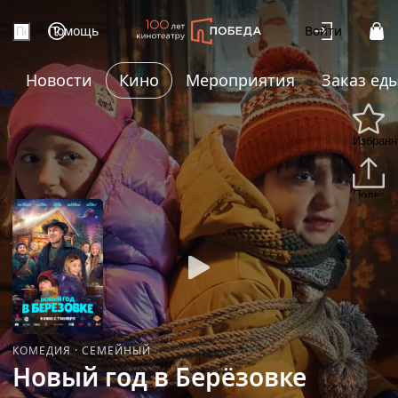
Помощь
Войти
Новости
Кино
Мероприятия
Заказ ед
+7
Избранн
Подели
КОМЕДИЯ
·
СЕМЕЙНЫЙ
Новый год в Берёзовке