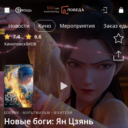
Помощь
Войти
Новости
Кино
Мероприятия
Заказ ед
+6
7.4
6.6
Кинопоиск
IMDB
Избранн
Подели
БОЕВИК
·
МУЛЬТФИЛЬМ
·
ФЭНТЕЗИ
Новые боги: Ян Цзянь