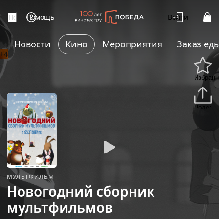
Помощь
Войти
Новости
Кино
Мероприятия
Заказ ед
+4
Избранн
Подели
МУЛЬТФИЛЬМ
Новогодний сборник
мультфильмов