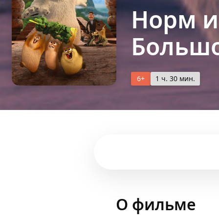
Норм и
Большо
6+
1 ч. 30 мин.
О фильме