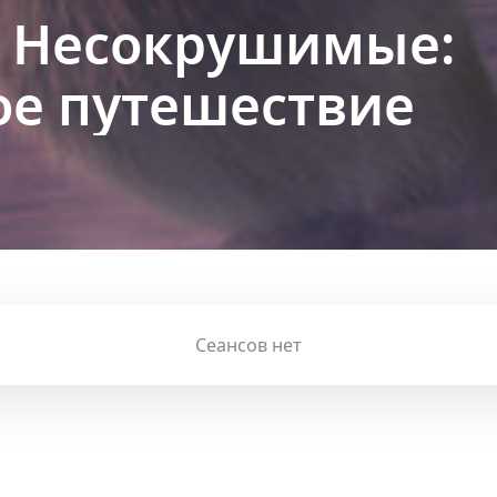
 Несокрушимые:
е путешествие
Сеансов нет