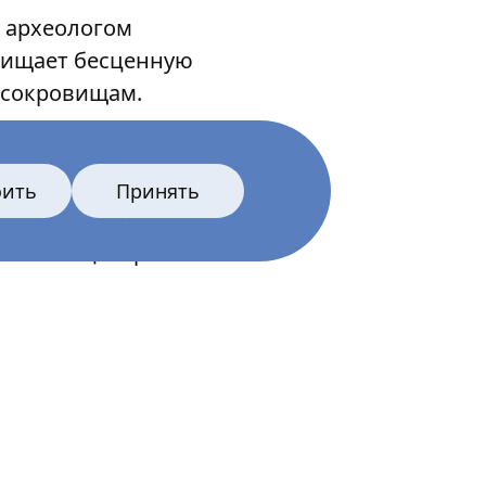
й археологом
хищает бесценную
 сокровищам.
 путешествие.
оить
Принять
ко обезвредить
воего эксцентричного