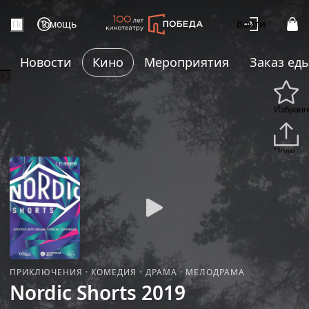
Помощь
Войти
Новости
Кино
Мероприятия
Заказ ед
+7
Избранн
Подели
ПРИКЛЮЧЕНИЯ
·
КОМЕДИЯ
·
ДРАМА
·
МЕЛОДРАМА
Nordic Shorts 2019