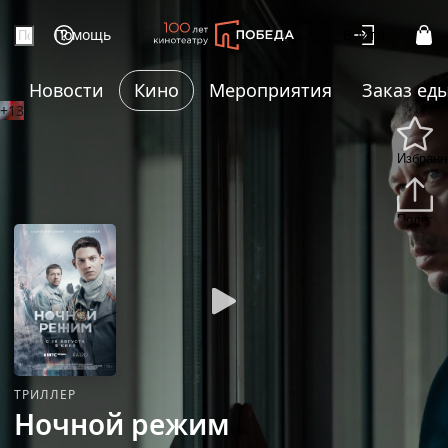
Помощь
Войти
Новости
Кино
Мероприятия
Заказ ед
+13
Избранн
Подели
ТРИЛЛЕР
Ночной режим