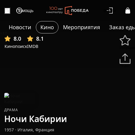
Помощь
Войти
Новости
Кино
Мероприятия
Заказ ед
+10
8.0
8.1
Кинопоиск
IMDB
Избранн
Подели
ДРАМА
Ночи Кабирии
1957
·
Италия, Франция