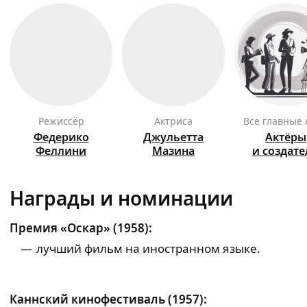
режиссёр
актриса
Все главные
Федерико
Джульетта
Актёры
Феллини
Мазина
и создат
Награды и номинации
Премия «Оскар» (1958):
лучший фильм на иностранном языке.
Каннский кинофестиваль (1957):