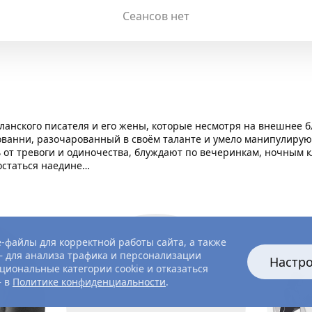
Сеансов нет
ланского писателя и его жены, которые несмотря на внешнее 
жованни, разочарованный в своём таланте и умело манипулиру
от тревоги и одиночества, блуждают по вечеринкам, ночным к
 остаться наедине…
-файлы для корректной работы сайта, а также
 для анализа трафика и персонализации
Настр
циональные категории cookie и отказаться
— в
Политике конфиденциальности
.