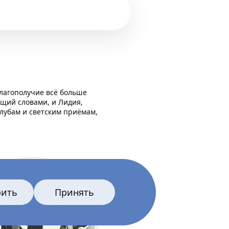
благополучие всё больше
ющий словами, и Лидия,
лубам и светским приёмам,
оить
Принять