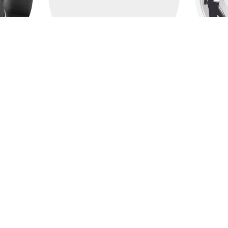
актёр
ониони
Марчелло
Мастроянни
Ак