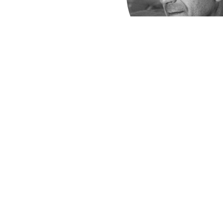
режиссёр
Микеланджело
Ант