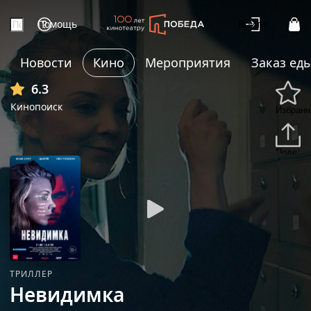
Помощь
Войти
Новости
Кино
Мероприятия
Заказ ед
+8
6.3
Кинопоиск
Избранн
Подели
ТРИЛЛЕР
Невидимка