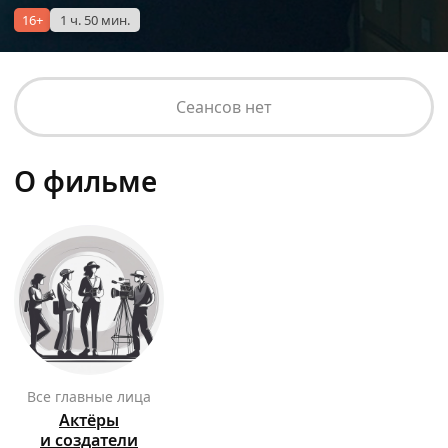
16+
1 ч. 50 мин.
Сеансов нет
О фильме
Все главные лица
Актёры
и создатели