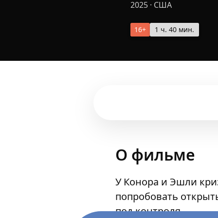
2025
·
США
16+
1 ч. 40 мин.
О фильме
У Конора и Эшли кри
попробовать открыт
под контроля.