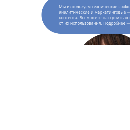
Мы используем технические cookie
Показать ещё
аналитические и маркетинговые —
контента. Вы можете настроить оп
от их использования. Подробнее 
актриса
Дакота
Джонс