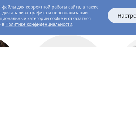
-файлы для корректной работы сайта, а также
 для анализа трафика и персонализации
Настр
циональные категории cookie и отказаться
— в
Политике конфиденциальности
.
актриса
он
Адриа
Архона
Ак