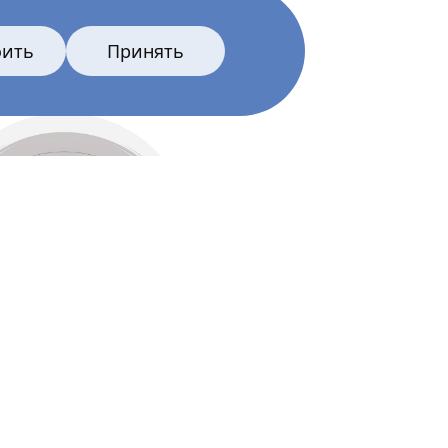
оить
Принять
Все главные лица
тёры и создатели