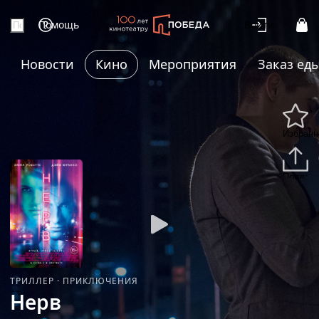
Помощь
Войти
Новости
Кино
Мероприятия
Заказ ед
Избранн
Подели
ТРИЛЛЕР
·
ПРИКЛЮЧЕНИЯ
Нерв