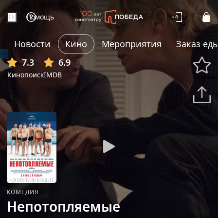
Помощь
Войти
Новости
Кино
Мероприятия
Заказ ед
+5
7.3
6.9
Кинопоиск
IMDB
Избранн
Подели
КОМЕДИЯ
Непотопляемые