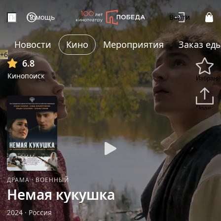
Помощь
Войти
Новости
Кино
Мероприятия
Заказ ед
+6
6.8
Кинопоиск
Избранн
Подели
ДРАМА
·
ВОЕННЫЙ
Немая кукушка
2024
·
Россия