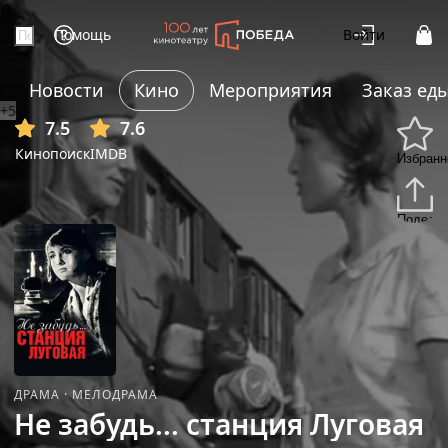
Помощь
Войти
Новости
Кино
Мероприятия
Заказ ед
+5
7.5
7.6
Кинопоиск
IMDB
Избранн
Подели
ДРАМА
·
МЕЛОДРАМА
Не забудь... станция Луговая