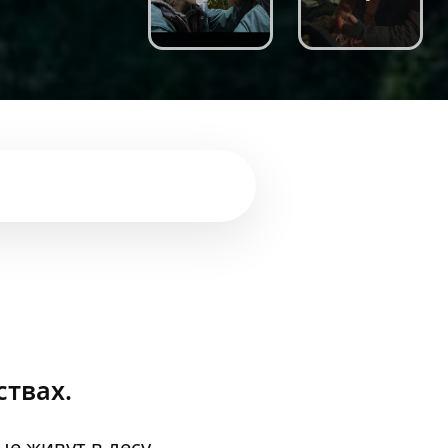
ствах.
ые живут в лесу.