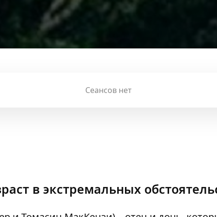
Сеансов нет
раст в экстремальных обстоятель
ер и Томаcин МакКензи) – отец и дочь, котор