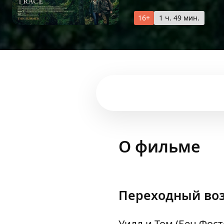
16+
1 ч. 49 мин.
О фильме
Переходный воз
Уилл и Том (Бен Фост