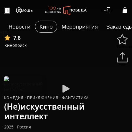
Помощь
Войти
Новости
Кино
Мероприятия
Заказ ед
+15
7.8
Кинопоиск
Избранн
Подели
КОМЕДИЯ
·
ПРИКЛЮЧЕНИЯ
·
ФАНТАСТИКА
(Не)искусственный
интеллект
2025
·
Россия